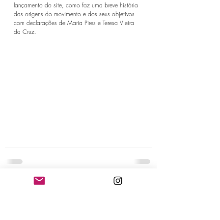
lançamento do site, como faz uma breve história 
das origens do movimento e dos seus objetivos 
com declarações de Maria Pires e Teresa Vieira 
da Cruz.
Posts recentes
Ver tudo