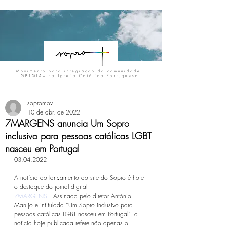
Movimento para integração da comunidade
LGBTQIA+
na Igreja Católica Portuguesa
sopromov
10 de abr. de 2022
7MARGENS anuncia Um Sopro
inclusivo para pessoas católicas LGBT
nasceu em Portugal
03.04.2022 
A notícia do lançamento do site do Sopro é hoje 
o destaque do jornal digital
7MARGENS
 . Assinada pelo diretor António 
Marujo e intitulada “Um Sopro inclusivo para 
pessoas católicas LGBT nasceu em Portugal”, a 
notícia hoje publicada refere não apenas o 