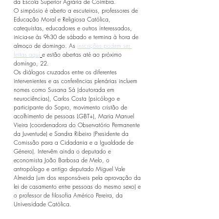
da Escola Superior Agrária de Coimbra.
O simpósio é aberto a escuteiros, professores de 
Educação Moral e Religiosa Católica, 
catequistas, educadores e outros interessados, 
inicia-se às 9h30 de sábado e termina à hora de 
almoço de domingo. As 
inscrições podem ser 
feitas aqui
e estão abertas até ao próximo 
domingo, 22. 
Os diálogos cruzados entre os diferentes 
intervenientes e as conferências plenárias incluem 
nomes como Susana Sá (doutorada em 
neurociências), Carlos Costa (psicólogo e 
participante do Sopro, movimento cristão de 
acolhimento de pessoas LGBT+), Maria Manuel 
Vieira (coordenadora do Observatório Permanente 
da Juventude) e Sandra Ribeiro (Presidente da 
Comissão para a Cidadania e a Igualdade de 
Género). Intervêm ainda o deputado e 
economista João Barbosa de Melo, o 
antropólogo e antigo deputado Miguel Vale 
Almeida (um dos responsáveis pela aprovação da 
lei de casamento entre pessoas do mesmo sexo) e 
o professor de filosofia Américo Pereira, da 
Universidade Católica.