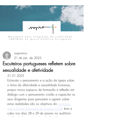
Movimento para integração da comunidade
LGBTQIA+
na Igreja Católica Portuguesa
sopromov
21 de jan. de 2023
Escuteiros portugueses refletem sobre
sexualidade e afetividade
21.01.2023
Estimular o pensamento e a ação da Igreja sobre 
o tema da afetividade e sexualidade humanas, 
propor novos espaços de formação e reflexão em 
diálogo com o pensamento cristão e capacitar os 
seus dirigentes para pensarem e agirem sobre 
estas realidades são os objetivos do 
simpósio 
que o Corpo Nacional de Escutas (CNE)
 leva a 
cabo nos dias 28 e 29 de janeiro no auditório 