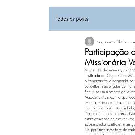
Todos os posts
sopromov
30 de ma
Participação 
Missionária V
No dia 11 de Fevereiro, de 202
destinada ao Grupo Pais e Mães
A formação foi dinamizada por
conceitos relacionados com a te
Seguiu-se um momento de testem
Madalena Proença, na qualidad
“A oportunidade de participar n
assunto sem tabus. Por um lado,
têm para fazer e que nunca tiv
estão com sede de escutar vida
sabem ajudar familiares e amig
Na penúltima terça-feira de cad