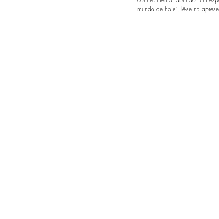
conhecimento, abrindo “um espaç
mundo de hoje”, lê-se na aprese