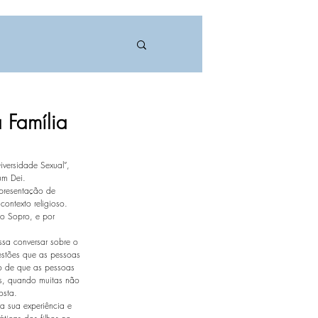
 Família
versidade Sexual”, 
um Dei.
presentação de 
ontexto religioso. 
o Sopro, e por 
ssa conversar sobre o 
uestões que as pessoas 
o de que as pessoas 
s, quando muitas não 
osta. 
a sua experiência e 