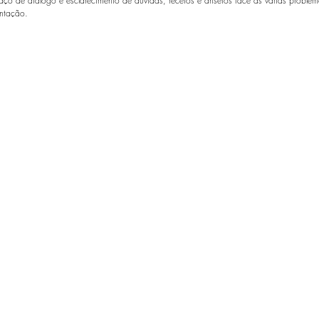
o de diálogo e esclarecimento de dúvidas, receios e anseios face às várias problemá
ntação. 