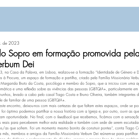
r. de 2023
do Sopro em formação promovida pela
erbum Dei
3, na Casa da Palavra, em Lisboa, realizou-se a formação “Identidade de Género e Di
 à Procura, um espaço de formação e partilha, criado pela Família Missionária Verb
 Margarida Bruto da Costa, psicóloga e membro do Sopro, que a iniciou com uma a
mática e uma reflexão sobre as vivências das pessoas LGBTQIA+, particularmente em c
unhos, levado a cabo pelo casal Tiago Costa e Bruno Oliveira, também integrantes d
e de familiar de uma pessoa LGBTQIA+. 
este encontro, deixou-nos com mais certezas de que faltam estes espaços, onde se po
 foi óptimo podermos partilhar a nossa história com a Igreja e, por outro, ouvir as q
eram oportunidade. No final, com o 
feedback
 que recebemos, ficámos com a sensaçã
s reais para perceberem melhor esta realidade e também com sede de serem escutada
os/as que sofrem. Foi um momento mesmo bonito de construir pontes”, conta Tiago C
a mês, membros e amigos da Família Missionária Verbum Dei reúnem-se para partilhar 